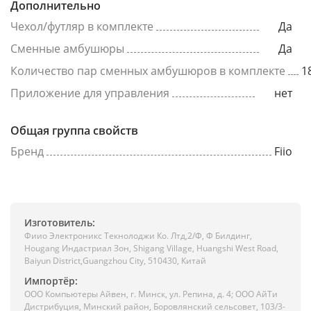
Дополнительно
Чехол/футляр в комплекте
Да
Сменные амбушюры
Да
Количество пар сменных амбушюров в комплекте
1
Приложение для управления
нет
Общая группа свойств
Бренд
Fiio
Изготовитель:
Фиио Электроникс Текнолоджи Ко. Лтд,2/Ф, Ф Билдинг,
Hougang Индастриал Зон, Shigang Village, Huangshi West Road,
Baiyun District,Guangzhou City, 510430, Китай
Импортёр:
ООО Компьютеры Айвен, г. Минск, ул. Репина, д. 4; ООО АйТи
Дистрибуция, Минский район, Боровлянский сельсовет, 103/3-