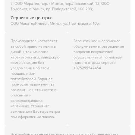
7; ООО Мератех, пер. г.Минск, пер.Липковский, 12; ООО
Триовист, г. Минск, пр. Победителей, 100-203;
Сервисные центры:
ООО МакоТехИнвест, Минск, ул. Притыцкого, 105;
Производитель оставляет
Гарантийное и сервисное
за собой право изменять
обслуживание, разрешение
дизайн, технические
вопросов покупателей
характеристики, заводскую
осуществляется по номеру
комплектацию без
нашего отдела сервиса
уведомления об этом
+375295547454
продавца или
потребителей. Заранее
приносим извинения за
возможные неточности в
описании и
сопровождающих
картинках. Уточняйте
важные для Вас параметры
при оформлении заказа.
Все опубликованные материалы являются собственностью