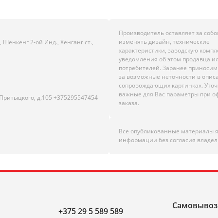
Производитель оставляет за собо
изменять дизайн, технические
Шенкенг 2-ой Инд., Хенганг ст.,
характеристики, заводскую комп
уведомления об этом продавца и
потребителей. Заранее приноси
за возможные неточности в опис
сопровождающих картинках. Уто
важные для Вас параметры при 
.Притыцкого, д.105 +375295547454
заказа.
Все опубликованные материалы 
информации без согласия владел
Самовывоз
+375 29 5 589 589