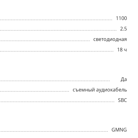
1100
2.5
светодиодная
18 ч
Да
съемный аудиокабель
SBC
GMNG