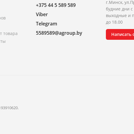
г.Минск, ул.П
+375 44 5 589 589
будние дни с 
Viber
выходные и п
ров
до 18.00
Telegram
5589589@agroup.by
т товара
Написать
аты
193910620.