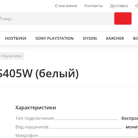
О магазине
Контакты
Доставка
О
НОУТБУКИ
SONY PLAYSTATION
DYSON
KARCHER
В
Наушники
405W (белый)
Характеристики
Тип подключения
беспро
Вид наушников
мони
Микрофон