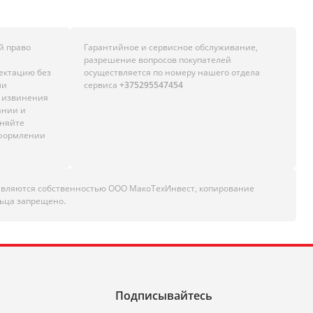
й право
Гарантийное и сервисное обслуживание,
разрешение вопросов покупателей
лектацию без
осуществляется по номеру нашего отдела
ли
сервиса
+375295547454
м извинения
ании и
чняйте
оформлении
являются собственностью ООО МакоТехИнвест, копирование
ьца запрещено.
Подписывайтесь