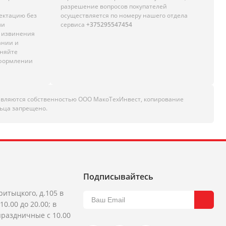
разрешение вопросов покупателей
лектацию без
осуществляется по номеру нашего отдела
ли
сервиса
+375295547454
м извинения
ании и
чняйте
оформлении
являются собственностью ООО МакоТехИнвест, копирование
ьца запрещено.
Подписывайтесь
ритыцкого, д.105 в
10.00 до 20.00; в
раздничные с 10.00