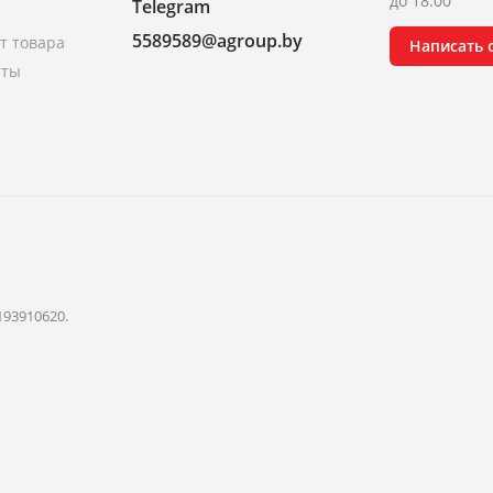
до 18.00
Telegram
5589589@agroup.by
т товара
Написать
аты
193910620.