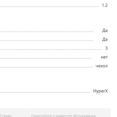
1.2
Да
Да
3
нет
чехол
HyperX
й право
Гарантийное и сервисное обслуживание,