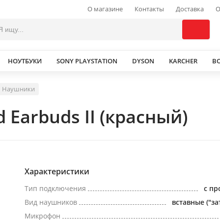
О магазине
Контакты
Доставка
О
НОУТБУКИ
SONY PLAYSTATION
DYSON
KARCHER
В
Наушники
Earbuds II (красный)
Характеристики
Тип подключения
с п
Вид наушников
вставные ("за
Микрофон