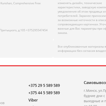
изменять дизайн, технические
ne, Kunshan, Comprehensive Free
характеристики, заводскую комп
уведомления об этом продавца и
потребителей. Заранее приноси
за возможные неточности в опис
сопровождающих картинках. Уто
важные для Вас параметры при 
.Притыцкого, д.105 +375295547454
заказа.
Все опубликованные материалы 
информации без согласия владел
Самовывоз
+375 29 5 589 589
г.Минск, ул.П
+375 44 5 589 589
будние дни с 
Viber
выходные и п
ров