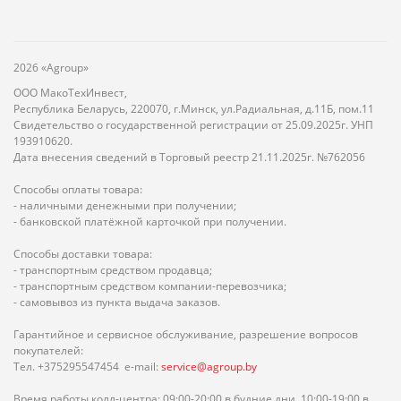
2026 «Agroup»
ООО МакоТехИнвест,
Республика Беларусь, 220070, г.Минск, ул.Радиальная, д.11Б, пом.11
Свидетельство о государственной регистрации от 25.09.2025г. УНП
193910620.
Дата внесения сведений в Торговый реестр 21.11.2025г. №762056
Способы оплаты товара:
- наличными денежными при получении;
- банковской платёжной карточкой при получении.
Способы доставки товара:
- транспортным средством продавца;
- транспортным средством компании-перевозчика;
- самовывоз из пункта выдача заказов.
Гарантийное и сервисное обслуживание, разрешение вопросов
покупателей:
Тел. +375295547454 e-mail:
service@agroup.by
Время работы колл-центра: 09:00-20:00 в будние дни, 10:00-19:00 в