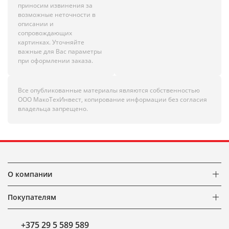
приносим извинения за
возможные неточности в
описании и
сопровождающих
картинках. Уточняйте
важные для Вас параметры
при оформлении заказа.
Все опубликованные материалы являются собственностью
ООО МакоТехИнвест, копирование информации без согласия
владельца запрещено.
О компании
Покупателям
+375 29 5 589 589