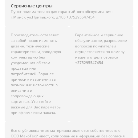
Сервисные центры:
Пункт приема товара для гарантийного обслуживания:
г.Минск, ул.Притыцкого, д.105 +375295547454
Производитель оставляет
Гарантийное и сервисное
за собой право изменять
обслуживание, разрешение
дизайн, технические
вопросов покупателей
характеристики, заводскую
осуществляется по номеру
комплектацию без
нашего отдела сервиса
уведомления об этом
+375295547454
продавца или
потребителей. Заранее
приносим извинения за
возможные неточности в
описании и
сопровождающих
картинках. Уточняйте
важные для Вас параметры
при оформлении заказа.
Все опубликованные материалы являются собственностью
ООО МакоТехИнвест, копирование информации без согласия