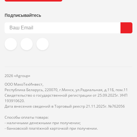
Подписывайтесь
2026 «Agroup»
ООО МакоТехИнвест,
Республика Беларусь, 220070, г.Минск, ул.Радиальная, д.11Б, пом.11
Свидетельство о государственной регистрации от 25.09.2025г. УНП
193910620.
Дата внесения сведений в Торговый реестр 21.11.2025г. №762056
Способы оплаты товара:
- наличными денежными при получении;
- банковской платёжной карточкой при получении.