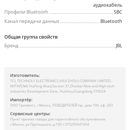
аудиокабель
Профили Bluetooth
SBC
Канал передачи данных
Bluetooth
Общая группа свойств
Бренд
JBL
Изготовитель:
TCL TECHNOLY ELECTRONICS (HUI ZHOU) COMPANY LIMITED.
КИТАЙ,№6 HuiFeng Road,Section 37,Zhonkai New and High-tech
industries Development Zone, Huizhou,Guangdong 516024
Импортёр:
ООО Триовист, г.Минск, ПОБЕДИТЕЛЕЙ пр., дом 100, оф. 203
Сервисные центры:
Пункт приема товара для гарантийного обслуживания:
г.Минск, ул.Притыцкого, д.105 +375295547454