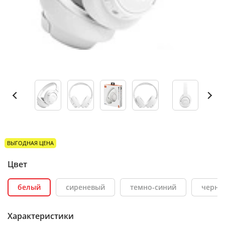
ВЫГОДНАЯ ЦЕНА
Цвет
белый
сиреневый
темно-синий
черны
Характеристики