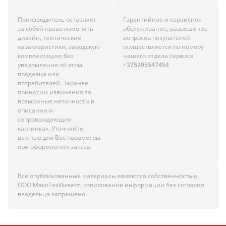
Производитель оставляет
Гарантийное и сервисное
за собой право изменять
обслуживание, разрешение
дизайн, технические
вопросов покупателей
характеристики, заводскую
осуществляется по номеру
комплектацию без
нашего отдела сервиса
уведомления об этом
+375295547454
продавца или
потребителей. Заранее
приносим извинения за
возможные неточности в
описании и
сопровождающих
картинках. Уточняйте
важные для Вас параметры
при оформлении заказа.
Все опубликованные материалы являются собственностью
ООО МакоТехИнвест, копирование информации без согласия
владельца запрещено.