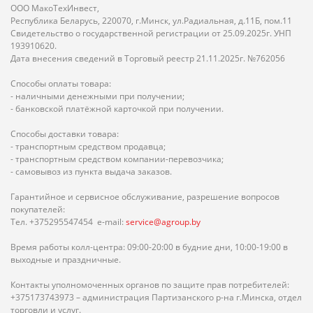
ООО МакоТехИнвест,
Республика Беларусь, 220070, г.Минск, ул.Радиальная, д.11Б, пом.11
Свидетельство о государственной регистрации от 25.09.2025г. УНП
193910620.
Дата внесения сведений в Торговый реестр 21.11.2025г. №762056
Способы оплаты товара:
- наличными денежными при получении;
- банковской платёжной карточкой при получении.
Способы доставки товара:
- транспортным средством продавца;
- транспортным средством компании-перевозчика;
- самовывоз из пункта выдача заказов.
Гарантийное и сервисное обслуживание, разрешение вопросов
покупателей:
Тел. +375295547454 e-mail:
service@agroup.by
Время работы колл-центра: 09:00-20:00 в будние дни, 10:00-19:00 в
выходные и праздничные.
Контакты уполномоченных органов по защите прав потребителей:
+375173743973 – администрация Партизанского р-на г.Минска, отдел
торговли и услуг.