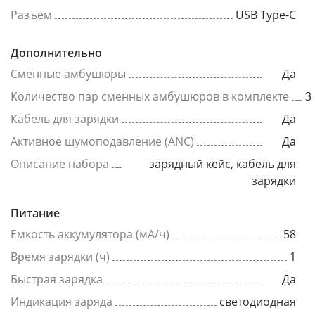
Разъем
USB Type-C
Дополнительно
Сменные амбушюры
Да
Количество пар сменных амбушюров в комплекте
3
Кабель для зарядки
Да
Активное шумоподавление (ANC)
Да
Описание набора
зарядный кейс, кабель для
зарядки
Питание
Емкость аккумулятора (мА/ч)
58
Время зарядки (ч)
1
Быстрая зарядка
Да
Индикация заряда
светодиодная