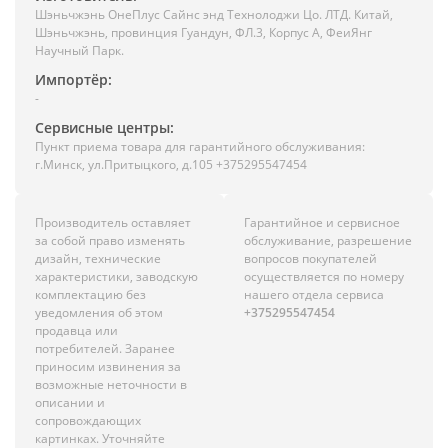
Шэньчжэнь ОнеПлус Сайнс энд Технолоджи Цо. ЛТД. Китай,
Шэньчжэнь, провинция Гуандун, ФЛ.3, Корпус А, ФеиЯнг
Научный Парк.
Импортёр:
-
Сервисные центры:
Пункт приема товара для гарантийного обслуживания:
г.Минск, ул.Притыцкого, д.105 +375295547454
Производитель оставляет
Гарантийное и сервисное
за собой право изменять
обслуживание, разрешение
дизайн, технические
вопросов покупателей
характеристики, заводскую
осуществляется по номеру
комплектацию без
нашего отдела сервиса
уведомления об этом
+375295547454
продавца или
потребителей. Заранее
приносим извинения за
возможные неточности в
описании и
сопровождающих
картинках. Уточняйте