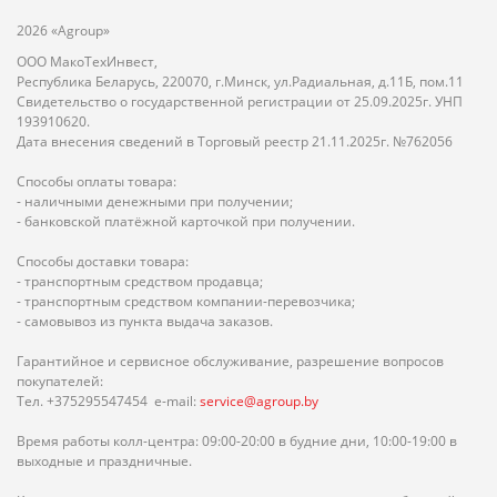
2026 «Agroup»
ООО МакоТехИнвест,
Республика Беларусь, 220070, г.Минск, ул.Радиальная, д.11Б, пом.11
Свидетельство о государственной регистрации от 25.09.2025г. УНП
193910620.
Дата внесения сведений в Торговый реестр 21.11.2025г. №762056
Способы оплаты товара:
- наличными денежными при получении;
- банковской платёжной карточкой при получении.
Способы доставки товара:
- транспортным средством продавца;
- транспортным средством компании-перевозчика;
- самовывоз из пункта выдача заказов.
Гарантийное и сервисное обслуживание, разрешение вопросов
покупателей:
Тел. +375295547454 e-mail:
service@agroup.by
Время работы колл-центра: 09:00-20:00 в будние дни, 10:00-19:00 в
выходные и праздничные.