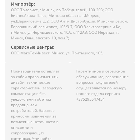
Импортёр:
ООО Триовист, г.Минск, пр.Победителей, 100-203; ООО
БизнесАкила-Плюс, Минская область, г.Мядель,
ул.Шаранговича, д.2; ООО АйТи Дистрибуция, Минский район,
Боровлянский сельсовет, 103/3-7; ООО Электросервис и Ко,
г.Минск, ул.Чернышевского, 10А, к.412АЗ; ООО Нереида, г.
Минск, Ольшевского, 10, пом.7;
Сервисные центры:
ООО МакоТехИнвест, Минск, ул. Притыцкого, 105;
Производитель оставляет
Гарантийное и сервисное
за собой право изменять
обслуживание, разрешение
дизайн, технические
вопросов покупателей
характеристики, заводскую
осуществляется по номеру
комплектацию без
нашего отдела сервиса
уведомления об этом
+375295547454
продавца или
потребителей. Заранее
приносим извинения за
возможные неточности в
описании и
сопровождающих
картинках. Уточняйте