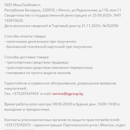
ООО МакоТехИнвест,
Республика Беларусь, 220070, г.Минск, ул.Радиальная, д.11Б, пом.11
Свидетельство о государственной регистрации от 25.09.2025г. УНП
193910620.
Дата внесения сведений в Торговый реестр 21.11.2025г. №762056
Способы оплаты товара:
- наличными денежными при получении;
- банковской платёжной карточкой при получении.
Способы доставки товара:
- транспортным средством продавца;
- транспортным средством компании-перевозчика;
- самовывоз из пункта выдача заказов.
Гарантийное и сервисное обслуживание, разрешение вопросов
покупателей:
Тел. +375295547454 e-mail:
service@agroup.by
Время работы колл-центра: 09:00-20:00 в будние дни, 10:00-19:00 в
выходные и праздничные.
Контакты уполномоченных органов по защите прав потребителей:
+375173743973 – администрация Партизанского р-на г.Минска, отдел