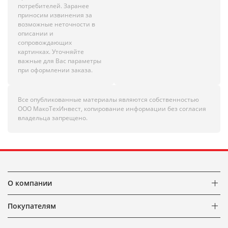
потребителей. Заранее
приносим извинения за
возможные неточности в
описании и
сопровождающих
картинках. Уточняйте
важные для Вас параметры
при оформлении заказа.
Все опубликованные материалы являются собственностью
ООО МакоТехИнвест, копирование информации без согласия
владельца запрещено.
О компании
Покупателям