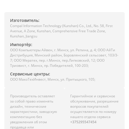
Изготовитель:
Compal Information Technology (Kunshan) Co., Ltd., No. 58, First
Avenue, A Zone, Kunshan, Comprehensive Free Trade Zone,
Kunshan, Jiangsu
Импортёр:
ООО Компьютеры Айвен, г. Минск, ул. Репина, д. 4; ООО АйТи
Дистрибуция, Минский район, Боровлянский сельсовет, 103/3-
7; ООО Мератех, пер. г.Минск, пер.Липковский, 12; ООО
Триовист, г. Минск, пр. Победителей, 100-203;
Сервисные центры:
ООО МакоТехИнвест, Минск, ул. Притыцкого, 105;
Производитель оставляет
Гарантийное и сервисное
за собой право изменять
обслуживание, разрешение
дизайн, технические
вопросов покупателей
характеристики, заводскую
осуществляется по номеру
комплектацию без
нашего отдела сервиса
уведомления об этом
+375295547454
продавца или