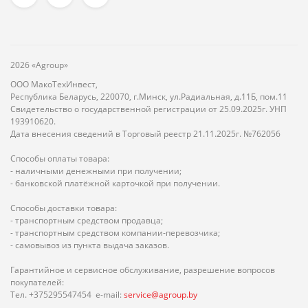
2026 «Agroup»
ООО МакоТехИнвест,
Республика Беларусь, 220070, г.Минск, ул.Радиальная, д.11Б, пом.11
Свидетельство о государственной регистрации от 25.09.2025г. УНП
193910620.
Дата внесения сведений в Торговый реестр 21.11.2025г. №762056
Способы оплаты товара:
- наличными денежными при получении;
- банковской платёжной карточкой при получении.
Способы доставки товара:
- транспортным средством продавца;
- транспортным средством компании-перевозчика;
- самовывоз из пункта выдача заказов.
Гарантийное и сервисное обслуживание, разрешение вопросов
покупателей:
Тел. +375295547454 e-mail:
service@agroup.by