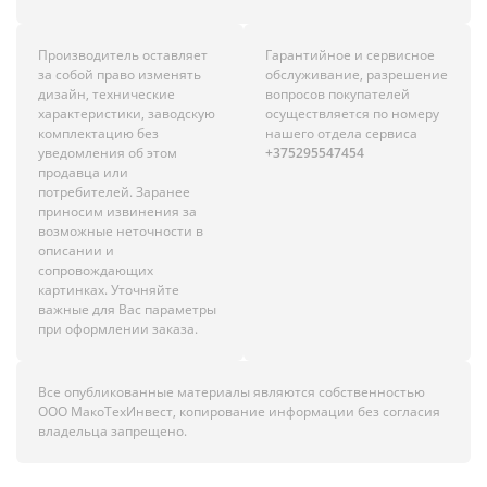
Производитель оставляет
Гарантийное и сервисное
за собой право изменять
обслуживание, разрешение
дизайн, технические
вопросов покупателей
характеристики, заводскую
осуществляется по номеру
комплектацию без
нашего отдела сервиса
уведомления об этом
+375295547454
продавца или
потребителей. Заранее
приносим извинения за
возможные неточности в
описании и
сопровождающих
картинках. Уточняйте
важные для Вас параметры
при оформлении заказа.
Все опубликованные материалы являются собственностью
ООО МакоТехИнвест, копирование информации без согласия
владельца запрещено.