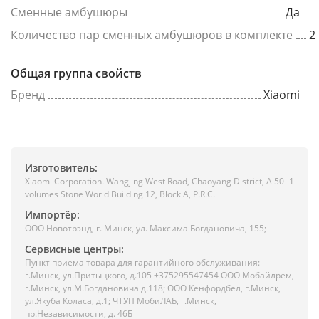
Сменные амбушюры
Да
Количество пар сменных амбушюров в комплекте
2
Общая группа свойств
Бренд
Xiaomi
Изготовитель:
Xiaomi Corporation. Wangjing West Road, Chaoyang District, A 50 -1
volumes Stone World Building 12, Block A, P.R.C.
Импортёр:
ООО Новотрэнд, г. Минск, ул. Максима Богдановича, 155;
Сервисные центры:
Пункт приема товара для гарантийного обслуживания:
г.Минск, ул.Притыцкого, д.105 +375295547454 ООО Мобайлрем,
г.Минск, ул.М.Богдановича д.118; ООО Кенфордбел, г.Минск,
ул.Якуба Коласа, д.1; ЧТУП МобиЛАБ, г.Минск,
пр.Независимости, д. 46Б