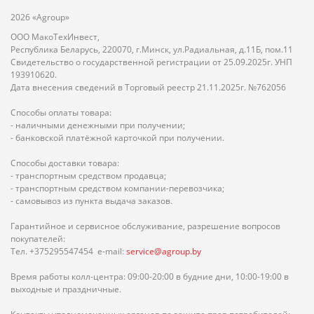
2026 «Agroup»
ООО МакоТехИнвест,
Республика Беларусь, 220070, г.Минск, ул.Радиальная, д.11Б, пом.11
Свидетельство о государственной регистрации от 25.09.2025г. УНП
193910620.
Дата внесения сведений в Торговый реестр 21.11.2025г. №762056
Способы оплаты товара:
- наличными денежными при получении;
- банковской платёжной карточкой при получении.
Способы доставки товара:
- транспортным средством продавца;
- транспортным средством компании-перевозчика;
- самовывоз из пункта выдача заказов.
Гарантийное и сервисное обслуживание, разрешение вопросов
покупателей:
Тел. +375295547454 e-mail:
service@agroup.by
Время работы колл-центра: 09:00-20:00 в будние дни, 10:00-19:00 в
выходные и праздничные.