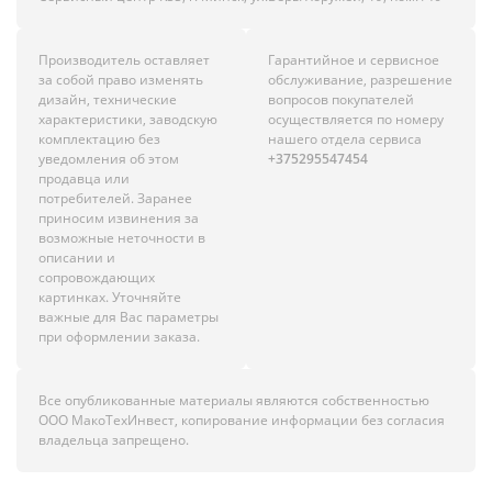
Производитель оставляет
Гарантийное и сервисное
за собой право изменять
обслуживание, разрешение
дизайн, технические
вопросов покупателей
характеристики, заводскую
осуществляется по номеру
комплектацию без
нашего отдела сервиса
уведомления об этом
+375295547454
продавца или
потребителей. Заранее
приносим извинения за
возможные неточности в
описании и
сопровождающих
картинках. Уточняйте
важные для Вас параметры
при оформлении заказа.
Все опубликованные материалы являются собственностью
ООО МакоТехИнвест, копирование информации без согласия
владельца запрещено.