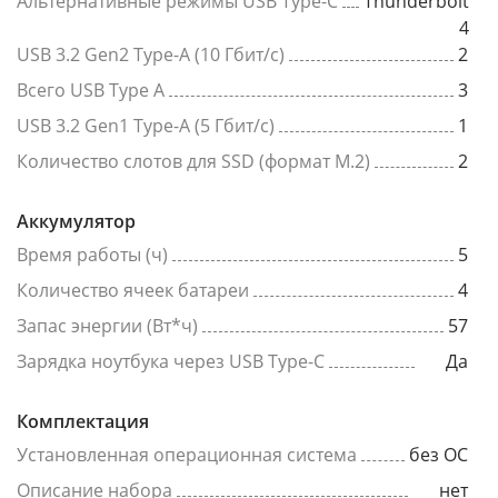
Альтернативные режимы USB Type-C
Thunderbolt
4
USB 3.2 Gen2 Type-A (10 Гбит/с)
2
Всего USB Type A
3
USB 3.2 Gen1 Type-A (5 Гбит/с)
1
Количество слотов для SSD (формат M.2)
2
Аккумулятор
Время работы (ч)
5
Количество ячеек батареи
4
Запас энергии (Вт*ч)
57
Зарядка ноутбука через USB Type-C
Да
Комплектация
Установленная операционная система
без ОС
Описание набора
нет