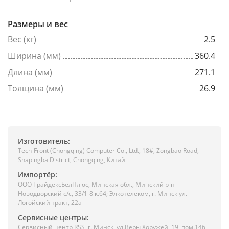
Размеры и вес
Вес (кг)
2.5
Ширина (мм)
360.4
Длина (мм)
271.1
Толщина (мм)
26.9
Изготовитель:
Tech-Front (Chongqing) Computer Co., Ltd., 18#, Zongbao Road,
Shapingba District, Chongqing, Китай
Импортёр:
ООО ТрайдексБелПлюс, Минская обл., Минский р-н
Новодворский с/с, 33/1-8 к.64; Элкотелеком, г. Минск ул.
Логойский тракт, 22а
Сервисные центры:
Сервисный центр RSS, г. Минск, ул.Веры Хоружей, 19, пом.146