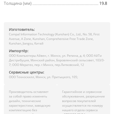
Толщина (мм)
19.8
Изготовитель:
Compal Information Technology (Kunshan) Co., Ltd., No. 58, First
Avenue, A Zone, Kunshan, Comprehensive Free Trade Zone,
Kunshan, Jiangsu, Китай
Импортёр:
ООО Компьютеры Айвен, г. Минск, ул. Репина, д. 4; ООО АйТи
Дистрибуция, Минский район, Боровлянский сельсовет, 103/3-
7; ООО Мератех, пер. г.Минск, пер.Липковский, 12
Сервисные центры:
ООО Техноскилл, Минск, ул. Притыцкого, 105;
Производитель оставляет
Гарантийное и сервисное
за собой право изменять
обслуживание, разрешение
дизайн, технические
вопросов покупателей
характеристики, заводскую
осуществляется по номеру
комплектацию без
нашего отдела сервиса