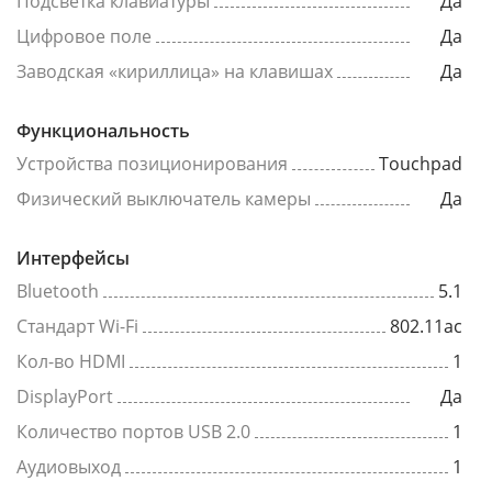
Подсветка клавиатуры
Да
Цифровое поле
Да
Заводская «кириллица» на клавишах
Да
Функциональность
Устройства позиционирования
Touchpad
Физический выключатель камеры
Да
Интерфейсы
Bluetooth
5.1
Стандарт Wi-Fi
802.11ac
Кол-во HDMI
1
DisplayPort
Да
Количество портов USB 2.0
1
Аудиовыход
1