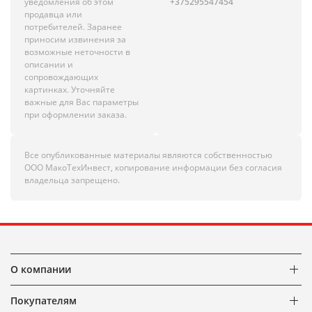
уведомления об этом
+375295547454
продавца или
потребителей. Заранее
приносим извинения за
возможные неточности в
описании и
сопровождающих
картинках. Уточняйте
важные для Вас параметры
при оформлении заказа.
Все опубликованные материалы являются собственностью
ООО МакоТехИнвест, копирование информации без согласия
владельца запрещено.
О компании
Покупателям