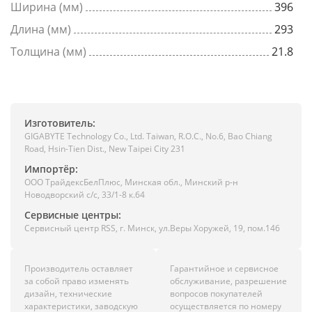
Ширина (мм)
396
Длина (мм)
293
Толщина (мм)
21.8
Изготовитель:
GIGABYTE Technology Co., Ltd. Taiwan, R.O.C., No.6, Bao Chiang
Road, Hsin-Tien Dist., New Taipei City 231
Импортёр:
ООО ТрайдексБелПлюс, Минская обл., Минский р-н
Новодворский с/с, 33/1-8 к.64
Сервисные центры:
Сервисный центр RSS, г. Минск, ул.Веры Хоружей, 19, пом.146
Производитель оставляет
Гарантийное и сервисное
за собой право изменять
обслуживание, разрешение
дизайн, технические
вопросов покупателей
характеристики, заводскую
осуществляется по номеру