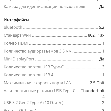
Камера для идентификации пользователя
Да
Интерфейсы
Bluetooth
5.2
Стандарт Wi-Fi
802.11ах
Кол-во HDMI
1
Количество аудиоразъемов 3.5 мм
1
Mini DisplayPort
Да
Количество портов USB Type-C
2
Количество портов USB 4
1
Максимальная скорость порта LAN
2.5 Gbit
Альтернативные режимы USB Type-C
Thunderbolt
4
USB 3.2 Gen2 Type-A (10 Гбит/с)
2
Всего USB Type A
2