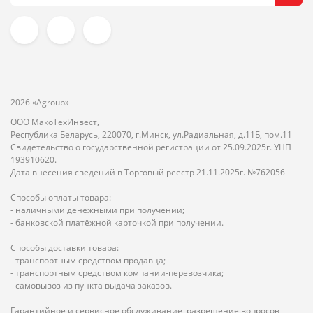
2026 «Agroup»
ООО МакоТехИнвест,
Республика Беларусь, 220070, г.Минск, ул.Радиальная, д.11Б, пом.11
Свидетельство о государственной регистрации от 25.09.2025г. УНП
193910620.
Дата внесения сведений в Торговый реестр 21.11.2025г. №762056
Способы оплаты товара:
- наличными денежными при получении;
- банковской платёжной карточкой при получении.
Способы доставки товара:
- транспортным средством продавца;
- транспортным средством компании-перевозчика;
- самовывоз из пункта выдача заказов.
Гарантийное и сервисное обслуживание, разрешение вопросов