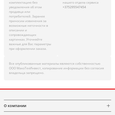
комплектацию без
нашего отдела сервиса
уведомления об этом
+375295547454
продавца или
потребителей. Заранее
приносим извинения за
возможные неточности в
описании и
сопровождающих
картинках. Уточняйте
важные для Вас параметры
при оформлении заказа.
Все опубликованные материалы являются собственностью
ООО МакоТехИнвест, копирование информации без согласия
владельца запрещено.
О компании