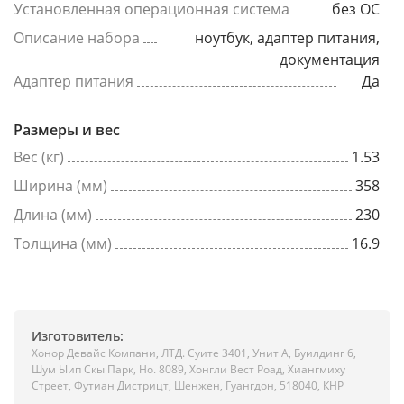
Установленная операционная система
без ОС
Описание набора
ноутбук, адаптер питания,
документация
Адаптер питания
Да
Размеры и вес
Вес (кг)
1.53
Ширина (мм)
358
Длина (мм)
230
Толщина (мм)
16.9
Изготовитель:
Хонор Девайс Компани, ЛТД. Суите 3401, Унит A, Буилдинг 6,
Шум Ыип Скы Парк, Но. 8089, Хонгли Вест Роад, Xиангмиху
Стреет, Футиан Дистрицт, Шенжен, Гуангдон, 518040, КНР