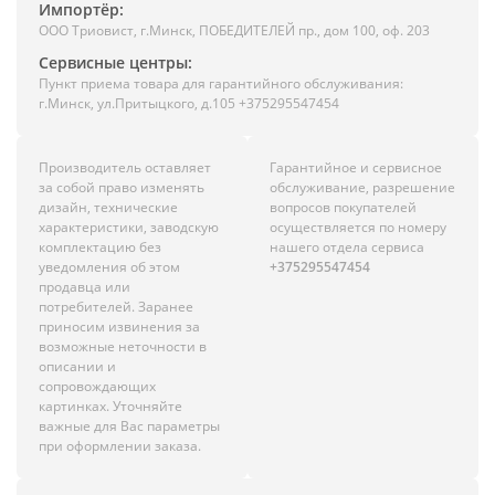
Импортёр:
ООО Триовист, г.Минск, ПОБЕДИТЕЛЕЙ пр., дом 100, оф. 203
Сервисные центры:
Пункт приема товара для гарантийного обслуживания:
г.Минск, ул.Притыцкого, д.105 +375295547454
Производитель оставляет
Гарантийное и сервисное
за собой право изменять
обслуживание, разрешение
дизайн, технические
вопросов покупателей
характеристики, заводскую
осуществляется по номеру
комплектацию без
нашего отдела сервиса
уведомления об этом
+375295547454
продавца или
потребителей. Заранее
приносим извинения за
возможные неточности в
описании и
сопровождающих
картинках. Уточняйте
важные для Вас параметры
при оформлении заказа.