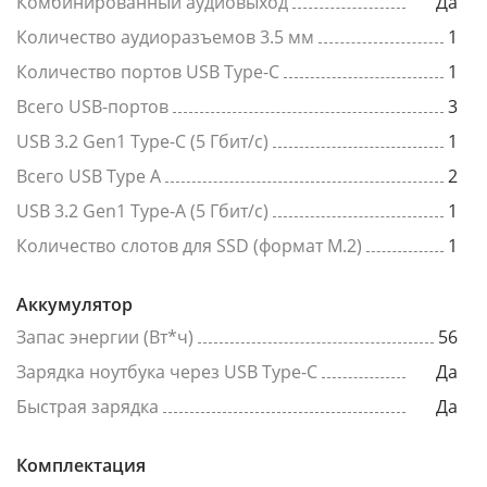
Комбинированный аудиовыход
Да
Количество аудиоразъемов 3.5 мм
1
Количество портов USB Type-C
1
Всего USB-портов
3
USB 3.2 Gen1 Type-C (5 Гбит/с)
1
Всего USB Type A
2
USB 3.2 Gen1 Type-A (5 Гбит/с)
1
Количество слотов для SSD (формат M.2)
1
Аккумулятор
Запас энергии (Вт*ч)
56
Зарядка ноутбука через USB Type-C
Да
Быстрая зарядка
Да
Комплектация