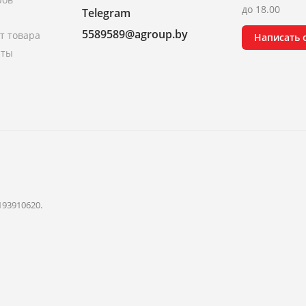
до 18.00
Telegram
5589589@agroup.by
т товара
Написать
аты
193910620.