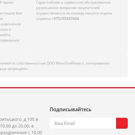
й право
Гарантийное и сервисное обслуживание,
разрешение вопросов покупателей
лектацию без
осуществляется по номеру нашего отдела
ли
сервиса
+375295547454
м извинения
ании и
чняйте
оформлении
являются собственностью ООО МакоТехИнвест, копирование
ьца запрещено.
Подписывайтесь
ритыцкого, д.105 в
10.00 до 20.00; в
раздничные с 10.00