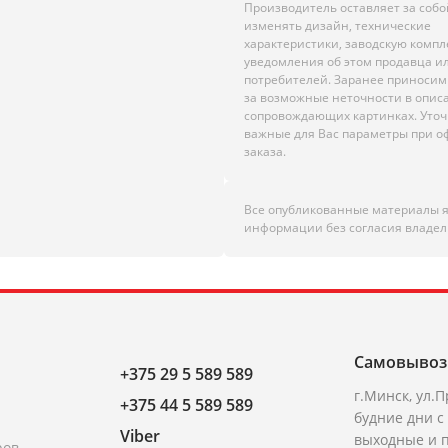
Производитель оставляет за собо
изменять дизайн, технические
характеристики, заводскую комп
уведомления об этом продавца и
потребителей. Заранее приноси
за возможные неточности в опис
сопровождающих картинках. Уто
важные для Вас параметры при 
заказа.
Все опубликованные материалы 
информации без согласия владел
Самовывоз
+375 29 5 589 589
г.Минск, ул.П
+375 44 5 589 589
будние дни с 
Viber
выходные и п
ров